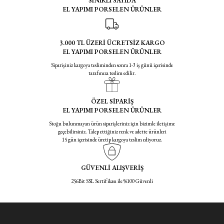
SINIRLI SAYIDA
EL YAPIMI PORSELEN ÜRÜNLER
3.000 TL ÜZERİ ÜCRETSİZ KARGO
EL YAPIMI PORSELEN ÜRÜNLER
Siparişiniz kargoya tesliminden sonra 1-3 iş günü içerisinde
tarafınıza teslim edilir.
ÖZEL SİPARİŞ
EL YAPIMI PORSELEN ÜRÜNLER
Stoğu bulunmayan ürün siparişleriniz için bizimle iletişime
geçebilirsiniz. Talep ettiğiniz renk ve adette ürünleri
15 gün içerisinde üretip kargoya teslim ediyoruz.
GÜVENLİ ALIŞVERİŞ
256Bit SSL Sertifikası ile %100 Güvenli