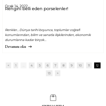
Ocak 14, 2022
Rengini belli eden porselenler!
Renkler… Dünya tarihi boyunca, toplumlar coğrafi
konumlarından, bilim ve sanatla ilişkilerinden, ekonomik
durumlarına kadar birçok...
Devamını oku
<
1
...
4
5
6
7
8
9
10
11
12
13
>