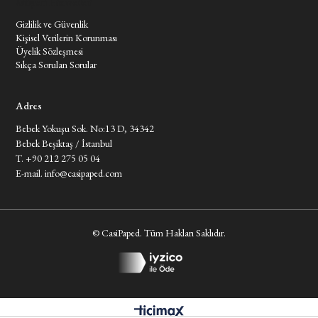
Müşteri Hizmetleri
Gizlilik ve Güvenlik
Kişisel Verilerin Korunması
Üyelik Sözleşmesi
Sıkça Sorulan Sorular
Adres
Bebek Yokuşu Sok. No:13 D, 34342
Bebek Beşiktaş / İstanbul
T. +90 212 275 05 04
E-mail.
info@casipaped.com
© CasiPaped. Tüm Hakları Saklıdır.